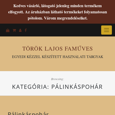
Kedves vásárló, látogató jelenleg minden termékem
elfogyott. Az áruházban látható termékeket folyamatosan
pótolom. Várom megrendeléseiket.
Skip
to
content
TÖRÖK LAJOS FAMŰVES
EGYEDI KÉZZEL KÉSZÍTETT HASZNÁLATI TÁRGYAK
Browsing:
KATEGÓRIA:
PÁLINKÁSPOHÁR
Pálinkáspohár