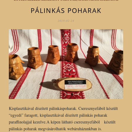
PÁLINKÁS POHARAK
2019-02-24
Kisplasztikával díszített pálinkáspoharak. Cseresznyefából készült
“egyedi” faragott, kisplasztikával díszített pálinkás poharak
paraffinolajjal kezelve.A képen látható cseresznyefából készült
pálinkás poharak megvásárolhatók webáruházunkban is.