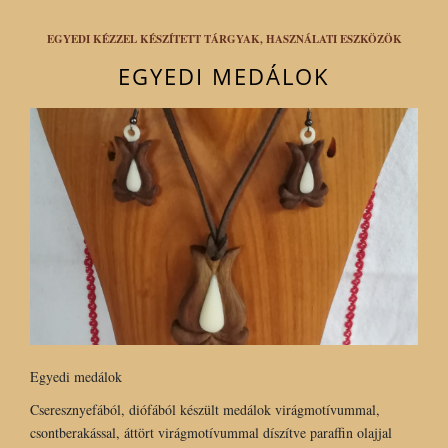
EGYEDI KÉZZEL KÉSZÍTETT TÁRGYAK, HASZNÁLATI ESZKÖZÖK
EGYEDI MEDÁLOK
Egyedi medálok
Cseresznyefából, diófából készült medálok virágmotívummal,
csontberakással, áttört virágmotívummal díszítve paraffin olajjal