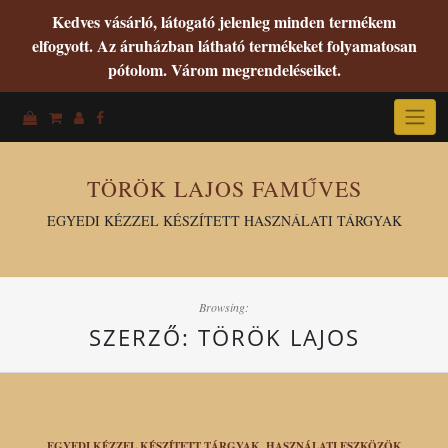
Kedves vásárló, látogató jelenleg minden termékem
elfogyott. Az áruházban látható termékeket folyamatosan
pótolom. Várom megrendeléseiket.
Skip
to
content
TÖRÖK LAJOS FAMŰVES
EGYEDI KÉZZEL KÉSZÍTETT HASZNÁLATI TÁRGYAK
Browsing:
SZERZŐ:
TÖRÖK LAJOS
EGYEDI KÉZZEL KÉSZÍTETT TÁRGYAK, HASZNÁLATI ESZKÖZÖK