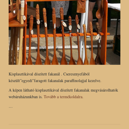
Kisplasztikával díszített fakanál . Cseresznyefából
készült”egyedi”faragott fakanalak paraffinolajjal kezelve.
A képen látható kisplasztikával díszített fakanalak megvásárolhatók
webáruházunkban is.
Tovább a termékoldalra.
…