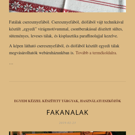
Fatálak cseresznyefából. Cseresznyefából, diófából vájt technikával
készült „egyedi” virágmotívummal, csontberakással díszített sültes,
süteményes, leveses tálak, és kisplasztika paraffinolajjal kezelve.
A képen látható cseresznyefából, és diófából készült egyedi tálak
megvásárolhatók webáruházunkban is.
Tovább a termékoldalra.
…
EGYEDI KÉZZEL KÉSZÍTETT TÁRGYAK, HASZNÁLATI ESZKÖZÖK
FAKANALAK
2019-02-23