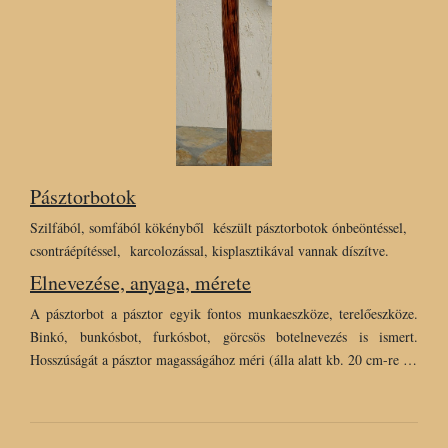
Pásztorbotok
Szilfából, somfából kökényből készült pásztorbotok ónbeöntéssel,
csontráépítéssel, karcolozással, kisplasztikával vannak díszítve.
Elnevezése, anyaga, mérete
A pásztorbot a pásztor egyik fontos munkaeszköze, terelőeszköze.
Binkó, bunkósbot, furkósbot, görcsös botelnevezés is ismert.
Hosszúságát a pásztor magasságához méri (álla alatt kb. 20 cm-re …