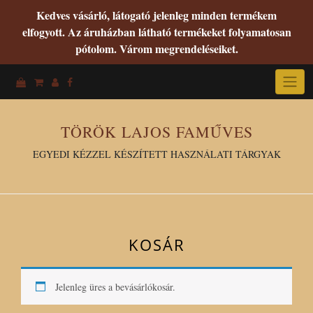
Kedves vásárló, látogató jelenleg minden termékem
elfogyott. Az áruházban látható termékeket folyamatosan
pótolom. Várom megrendeléseiket.
Skip
to
content
TÖRÖK LAJOS FAMŰVES
EGYEDI KÉZZEL KÉSZÍTETT HASZNÁLATI TÁRGYAK
KOSÁR
Jelenleg üres a bevásárlókosár.