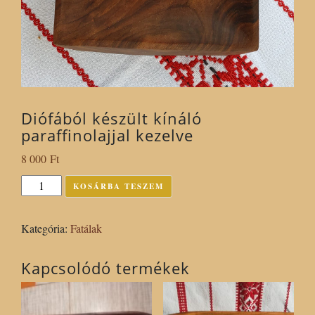
Diófából készült kínáló
paraffinolajjal kezelve
8 000
Ft
Diófából
KOSÁRBA TESZEM
készült
kínáló
Kategória:
Fatálak
paraffinolajjal
kezelve
Kapcsolódó termékek
mennyiség