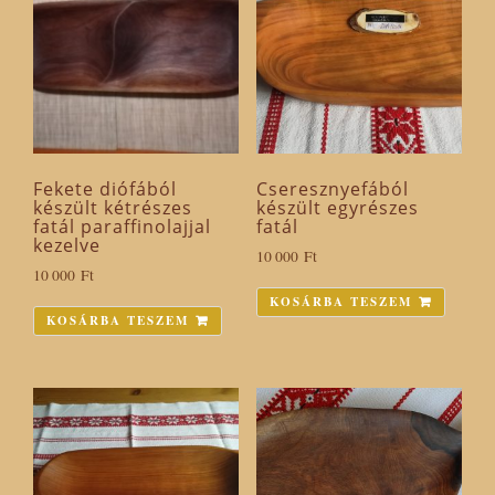
Fekete diófából
Cseresznyefából
készült kétrészes
készült egyrészes
fatál paraffinolajjal
fatál
kezelve
10 000
Ft
10 000
Ft
KOSÁRBA TESZEM
KOSÁRBA TESZEM