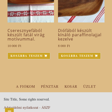
Cseresznyefából
Diófából készült
készült fatál virág
kínáló paraffinolajjal
motívummal.
kezelve
10 000
Ft
8 000
Ft
KOSÁRBA TESZEM
KOSÁRBA TESZEM
A FIÓKOM
PÉNZTÁR
KOSÁR
ÜZLET
Site Title, Some rights reserved.
Adatvédelmi nyilatkozat - ÁSZF