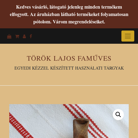
Kedves vásárló, látogató jelenleg minden termékem
elfogyott. Az áruházban látható termékeket folyamatosan
pótolom. Várom megrendeléseiket.
Skip
to
content
TÖRÖK LAJOS FAMŰVES
EGYEDI KÉZZEL KÉSZÍTETT HASZNÁLATI TÁRGYAK