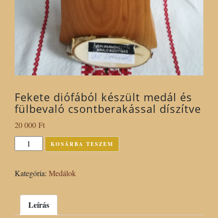
Fekete diófából készült medál és
fülbevaló csontberakással díszítve
20 000
Ft
Fekete
KOSÁRBA TESZEM
diófából
készült
Kategória:
Medálok
medál
és
fülbevaló
Leírás
csontberakással