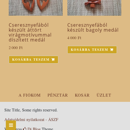
Cseresznyefából
Cseresznyefából
készült áttört
készült bagoly medál
virágmotívummal
4 000
Ft
díszített medál
2 000
Ft
KOSÁRBA TESZEM
KOSÁRBA TESZEM
A FIÓKOM
PÉNZTÁR
KOSÁR
ÜZLET
Site Title, Some rights reserved.
Adatvédelmi nyilatkozat - ÁSZF
WordPress
Di Blog
Theme