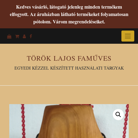
Kedves vásárló, látogató jelenleg minden termékem
elfogyott. Az áruházban látható termékeket folyamatosan
pótolom. Várom megrendeléseiket.
Skip
to
content
TÖRÖK LAJOS FAMŰVES
EGYEDI KÉZZEL KÉSZÍTETT HASZNÁLATI TÁRGYAK