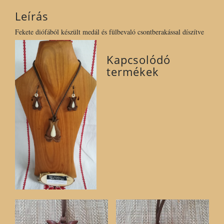
díszítve
Leírás
mennyiség
Fekete diófából készült medál és fülbevaló csontberakással díszítve
Kapcsolódó
termékek