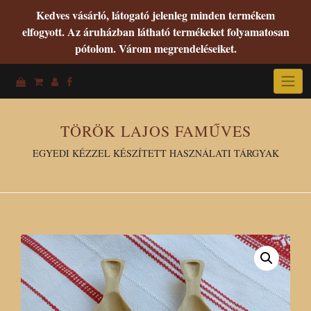
Kedves vásárló, látogató jelenleg minden termékem
elfogyott. Az áruházban látható termékeket folyamatosan
pótolom. Várom megrendeléseiket.
Skip
to
content
TÖRÖK LAJOS FAMŰVES
EGYEDI KÉZZEL KÉSZÍTETT HASZNÁLATI TÁRGYAK