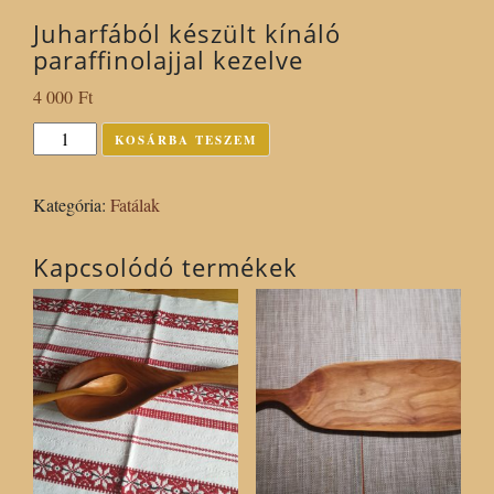
Juharfából készült kínáló
paraffinolajjal kezelve
4 000
Ft
Juharfából
KOSÁRBA TESZEM
készült
kínáló
Kategória:
Fatálak
paraffinolajjal
kezelve
Kapcsolódó termékek
mennyiség