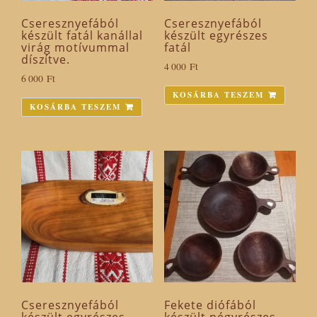
Cseresznyefából
Cseresznyefából
készült fatál kanállal
készült egyrészes
virág motívummal
fatál
díszítve.
4 000
Ft
6 000
Ft
KOSÁRBA TESZEM
KOSÁRBA TESZEM
Cseresznyefából
Fekete diófából