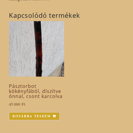
mennyiség
Kapcsolódó termékek
Pásztorbot
kökényfából, díszítve
ónnal, csont karcolva
45 000
Ft
KOSÁRBA TESZEM