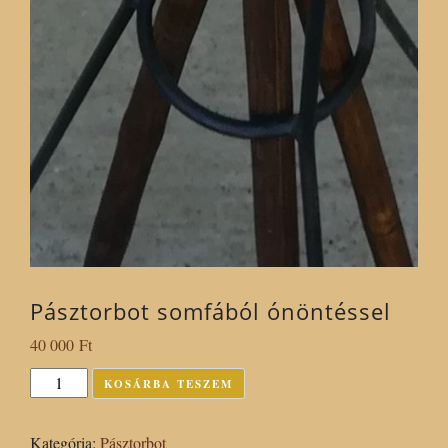
Pásztorbot somfából ónöntéssel
40 000
Ft
Pásztorbot
KOSÁRBA TESZEM
somfából
ónöntéssel
Kategória:
Pásztorbot