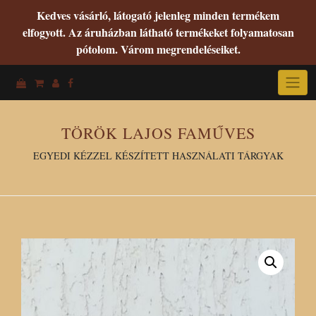
Kedves vásárló, látogató jelenleg minden termékem
elfogyott. Az áruházban látható termékeket folyamatosan
pótolom. Várom megrendeléseiket.
Skip
to
content
TÖRÖK LAJOS FAMŰVES
EGYEDI KÉZZEL KÉSZÍTETT HASZNÁLATI TÁRGYAK