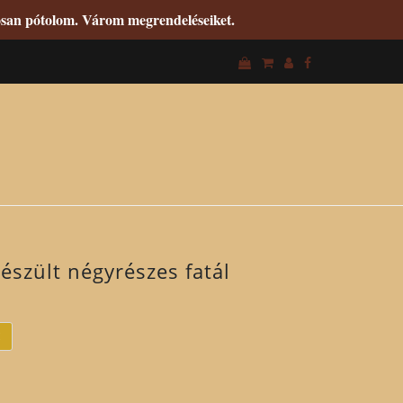
tosan pótolom. Várom megrendeléseiket.
észült négyrészes fatál
M