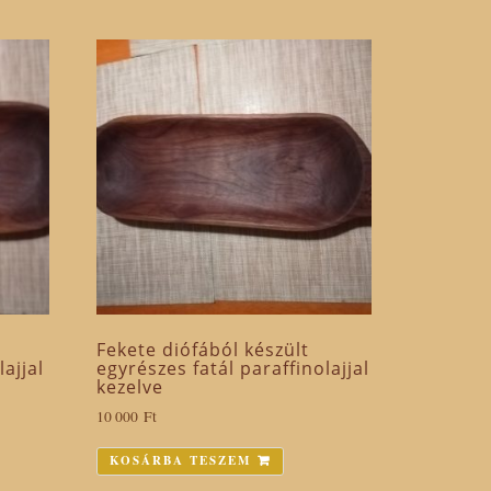
Fekete diófából készült
lajjal
egyrészes fatál paraffinolajjal
kezelve
10 000
Ft
KOSÁRBA TESZEM