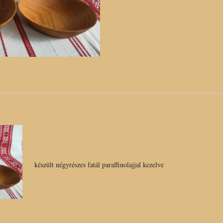
mennyiség
készült négyrészes fatál paraffinolajjal kezelve