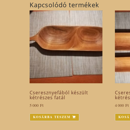
Kapcsolódó termékek
Cseresznyefából készült
Csere
kétrészes fatál
kétrés
5 000
Ft
4 000
Ft
KOSÁRBA TESZEM
KOSÁ