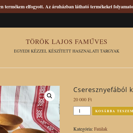
den termékem elfogyott. Az áruházban látható termékeket folyama
TÖRÖK LAJOS FAMŰVES
EGYEDI KÉZZEL KÉSZÍTETT HASZNÁLATI TÁRGYAK
Cseresznyefából k
20 000
Ft
Cseresznyefából
KOSÁRBA TESZE
készült
négyrészes
Kategória:
Fatálak
fatál