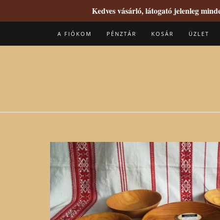
Kedves vásárló, látogató jelenleg min
Skip
A FIÓKOM
PÉNZTÁR
KOSÁR
ÜZLET
to
content