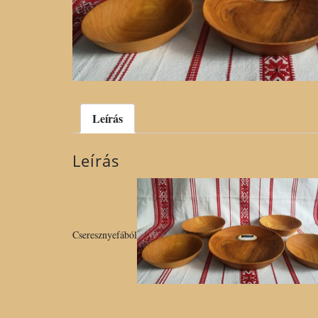
Leírás
Leírás
Cseresznyefából