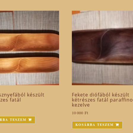
sznyefából készült
Fekete diófából készült
zes fatál
kétrészes fatál paraffino
kezelve
10 000
Ft
RBA TESZEM
KOSÁRBA TESZEM