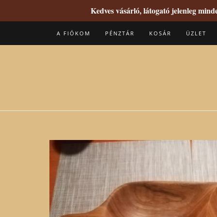
Kedves vásárló, látogató jelenleg min
Skip
A FIÓKOM
PÉNZTÁR
KOSÁR
ÜZLET
to
content