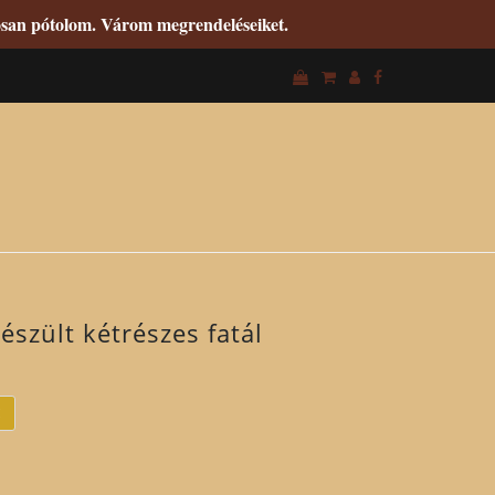
tosan pótolom. Várom megrendeléseiket.
észült kétrészes fatál
M