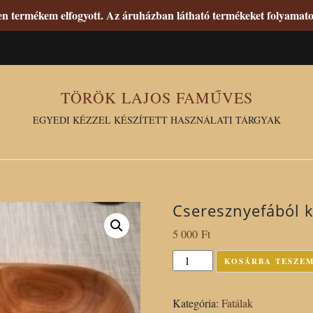
den termékem elfogyott. Az áruházban látható termékeket folyama
TÖRÖK LAJOS FAMŰVES
EGYEDI KÉZZEL KÉSZÍTETT HASZNÁLATI TÁRGYAK
Cseresznyefából k
5 000
Ft
Cseresznyefából
KOSÁRBA TESZE
készült
kétrészes
Kategória:
Fatálak
fatál