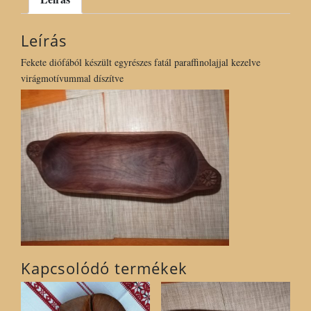
kezelve
mennyiség
Leírás
Fekete diófából készült egyrészes fatál paraffinolajjal kezelve
virágmotívummal díszítve
Kapcsolódó termékek