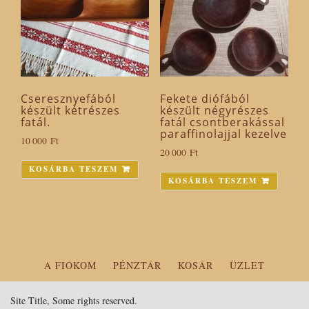
Cseresznyefából
Fekete diófából
készült kétrészes
készült négyrészes
fatál.
fatál csontberakással
paraffinolajjal kezelve
10 000
Ft
20 000
Ft
KOSÁRBA TESZEM
KOSÁRBA TESZEM
A FIÓKOM
PÉNZTÁR
KOSÁR
ÜZLET
Site Title, Some rights reserved.