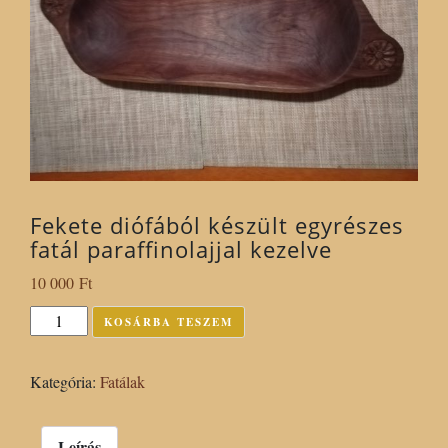
Fekete diófából készült egyrészes
fatál paraffinolajjal kezelve
10 000
Ft
Fekete
KOSÁRBA TESZEM
diófából
készült
Kategória:
Fatálak
egyrészes
fatál
paraffinolajjal
Leírás