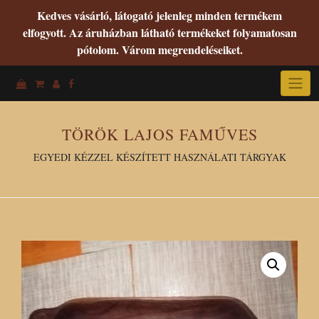
Kedves vásárló, látogató jelenleg minden termékem
elfogyott. Az áruházban látható termékeket folyamatosan
pótolom. Várom megrendeléseiket.
Skip
to
content
TÖRÖK LAJOS FAMŰVES
EGYEDI KÉZZEL KÉSZÍTETT HASZNÁLATI TÁRGYAK