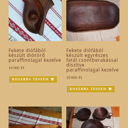
Fekete diófából
Fekete diófából
készült diótörő
készült egyrészes
paraffinolajjal kezelve
fatál csontberakással
díszítve
10 000
Ft
paraffinolajjal kezelve
10 000
Ft
KOSÁRBA TESZEM
KOSÁRBA TESZEM