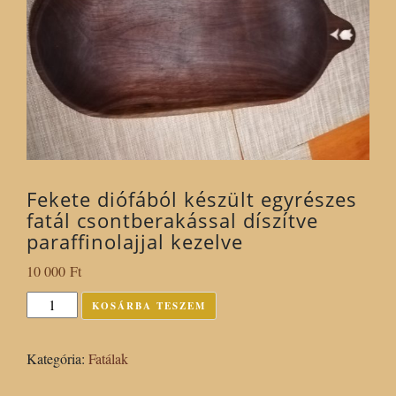
Fekete diófából készült egyrészes
fatál csontberakással díszítve
paraffinolajjal kezelve
10 000
Ft
Fekete
KOSÁRBA TESZEM
diófából
készült
Kategória:
Fatálak
egyrészes
fatál