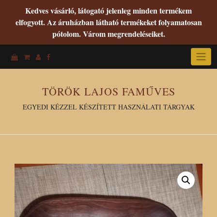
Kedves vásárló, látogató jelenleg minden termékem
elfogyott. Az áruházban látható termékeket folyamatosan
pótolom. Várom megrendeléseiket.
Skip
to
content
TÖRÖK LAJOS FAMŰVES
EGYEDI KÉZZEL KÉSZÍTETT HASZNÁLATI TÁRGYAK