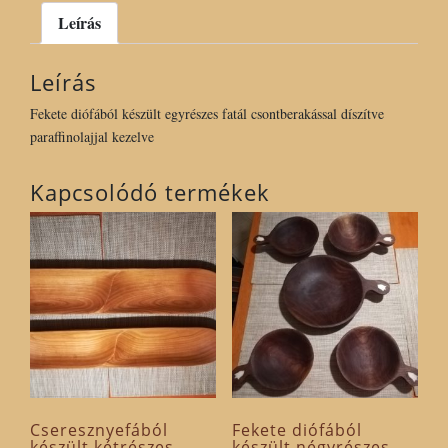
csontberakással
Leírás
díszítve
paraffinolajjal
Leírás
kezelve
mennyiség
Fekete diófából készült egyrészes fatál csontberakással díszítve
paraffinolajjal kezelve
Kapcsolódó termékek
Cseresznyefából
Fekete diófából
készült kétrészes
készült négyrészes