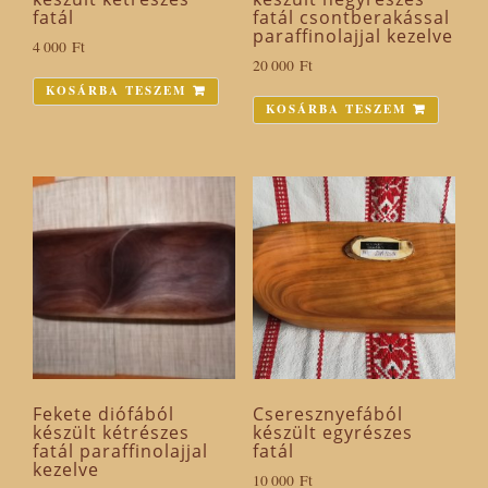
fatál
fatál csontberakással
paraffinolajjal kezelve
4 000
Ft
20 000
Ft
KOSÁRBA TESZEM
KOSÁRBA TESZEM
Fekete diófából
Cseresznyefából
készült kétrészes
készült egyrészes
fatál paraffinolajjal
fatál
kezelve
10 000
Ft