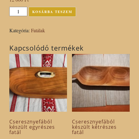
Diófából
KOSÁRBA TESZEM
készült
kétrészes
Kategória:
Fatálak
kínáló
paraffinolajjal
Kapcsolódó termékek
kezelve
mennyiség
Cseresznyefából
Cseresznyefából
készült egyrészes
készült kétrészes
fatál
fatál