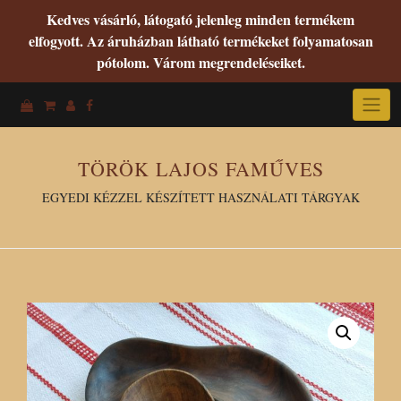
Kedves vásárló, látogató jelenleg minden termékem
elfogyott. Az áruházban látható termékeket folyamatosan
pótolom. Várom megrendeléseiket.
Skip
to
content
TÖRÖK LAJOS FAMŰVES
EGYEDI KÉZZEL KÉSZÍTETT HASZNÁLATI TÁRGYAK