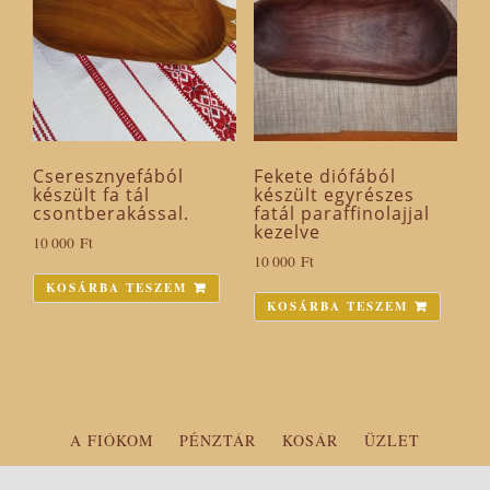
Cseresznyefából
Fekete diófából
készült fa tál
készült egyrészes
csontberakással.
fatál paraffinolajjal
kezelve
10 000
Ft
10 000
Ft
KOSÁRBA TESZEM
KOSÁRBA TESZEM
A FIÓKOM
PÉNZTÁR
KOSÁR
ÜZLET