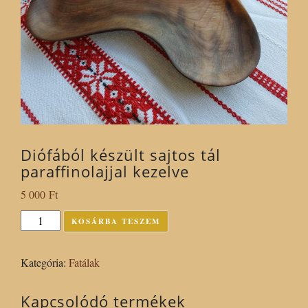
Diófából készült sajtos tál
paraffinolajjal kezelve
5 000
Ft
Diófából
KOSÁRBA TESZEM
készült
sajtos
Kategória:
Fatálak
tál
paraffinolajjal
Kapcsolódó termékek
kezelve