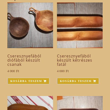
mennyiség
Cseresznyefából
Cseresznyefából
diófából készült
készült kétrészes
csanak
fatál
4 000
Ft
4 000
Ft
KOSÁRBA TESZEM
KOSÁRBA TESZEM