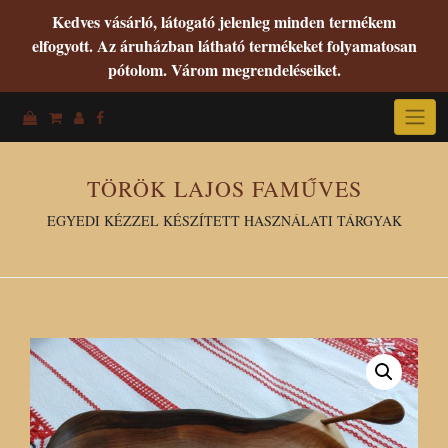
Kedves vásárló, látogató jelenleg minden termékem
elfogyott. Az áruházban látható termékeket folyamatosan
pótolom. Várom megrendeléseiket.
Skip
to
content
TÖRÖK LAJOS FAMŰVES
EGYEDI KÉZZEL KÉSZÍTETT HASZNÁLATI TÁRGYAK