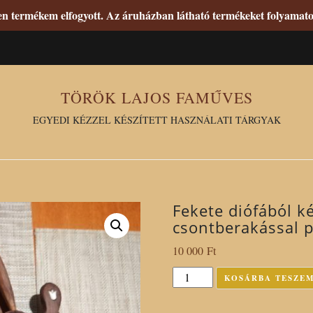
den termékem elfogyott. Az áruházban látható termékeket folyama
TÖRÖK LAJOS FAMŰVES
EGYEDI KÉZZEL KÉSZÍTETT HASZNÁLATI TÁRGYAK
Fekete diófából ké
csontberakással pa
10 000
Ft
Fekete
KOSÁRBA TESZE
diófából
készült