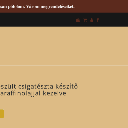
tosan pótolom. Várom megrendeléseiket.
szült csigatészta készítő
raffinolajjal kezelve
M