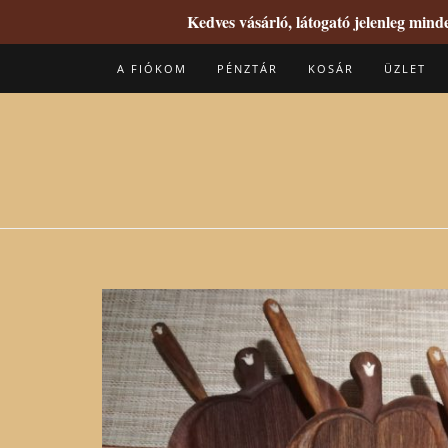
Kedves vásárló, látogató jelenleg min
Skip
A FIÓKOM
PÉNZTÁR
KOSÁR
ÜZLET
to
content