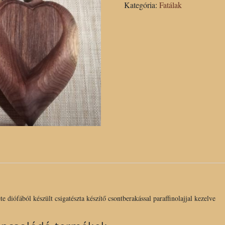
Kategória:
Fatálak
csigatészta
készítő
csontberakással
paraffinolajjal
kezelve
mennyiség
te diófából készült csigatészta készítő csontberakással paraffinolajjal kezelve