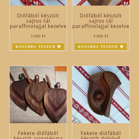
Diófából készült
Diófából készült
sajtos tál
sajtos tál
paraffinolajjal kezelve
paraffinolajjal kezelve
5 000
Ft
5 000
Ft
KOSÁRBA TESZEM
KOSÁRBA TESZEM
Fekete diófából
Fekete diófából
készült csigatészta
készült diótörő