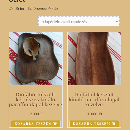
25–36 termék, összesen 60 db
Diófából készült
Diófából készült
kétrészes kínáló
kínáló paraffinolajjal
paraffinolajjal kezelve
kezelve
12 000
Ft
10 000
Ft
KOSÁRBA TESZEM
KOSÁRBA TESZEM