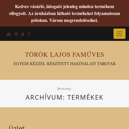
Kedves vásárló, látogató jelenleg minden termékem
elfogyott. Az áruházban látható termékeket folyamatosan
pótolom. Várom megrendeléseiket.
Skip
to
content
TÖRÖK LAJOS FAMŰVES
EGYEDI KÉZZEL KÉSZÍTETT HASZNÁLATI TÁRGYAK
Browsing:
ARCHÍVUM:
TERMÉKEK
Üzlet